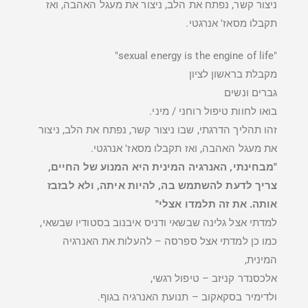
ניצור קשר, נפתח את הלב, ניצור את מעגל האהבה, ואז
תקבלו מסאז' אנרגטי.
"sexual energy is the engine of life"
מקבלת בראשון לציון
גברים ונשים
בואו לחוות טיפול רוחני / מיני.
זהו תהליך הדרגתי, שבו ניצור קשר, נפתח את הלב, ניצור
את מעגל האהבה, ואז תקבלו מסאז' אנרגטי.
"מבחינתי, האנרגיה המינית היא המנוע של החיים,
צריך לדעת להשתמש בה, להיות איתה, ולא לבזבז
אותה. את זה תלמדו אצלי"
למדתי אצל גלינה שבשאי ודניס איבנוב בסטודיו שבשאי,
כמו כן למדתי אצל ספרסה – להעלות את האנרגיה
המינית,
אלכסנדר קניזב – טיפול רגשי,
ולדימיר בסקאקוב – תנועת האנרגיה בגוף.