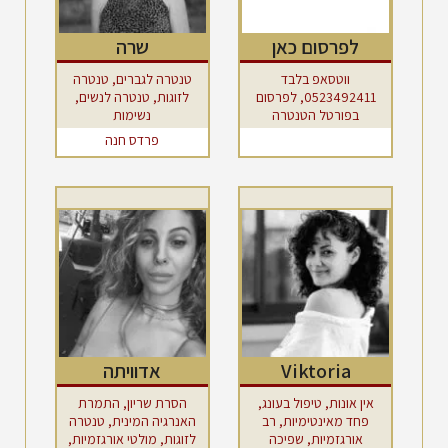
לפרסום כאן
שרה
ווטסאפ בלבד
טנטרה לגברים, טנטרה
0523492411, לפרסום
לזוגות, טנטרה לנשים,
בפורטל הטנטרה
נשימות
פרדס חנה
Viktoria
אדוויתה
אין אונות, טיפול בעונג,
הסרת שריון, התמרת
פחד מאינטימיות, רב
האנרגיה המינית, טנטרה
אורגזמיות, שפיכה
לזוגות, מולטי אורגזמיות,