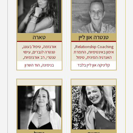
טנטרה און ליין
טארה
Relationship Coaching,
אורגזמה, טיפול בעונג,
אימון באינטימיות, התמרת
טנטרה לגברים, עיסוי
האנרגיה המינית, טיפול
טנטרי, רב אורגזמיות,
ריגשי, טנטרה לגברים,
שפיכה מוקדמת
קליניקה און ליין בלבד
בנימינה, הוד השרון
מאהב/ת טנטרי/ת, עבודה
עם אתגרים באינטימיות
ומיניות, שפיכה מוקדמת