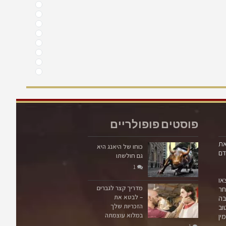
פוסטים פופולריים
את
כוחו של היאנג היא
דם
גם חולשתו
1
או
מדריך קצר לגברים
ר
– לבטא את
בה
הזכריות שלך
וב
במלוא עוצמתה
ין