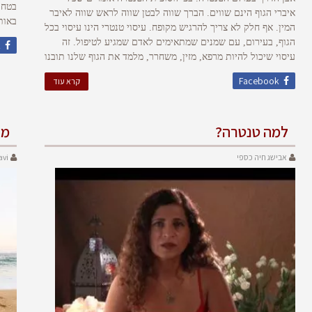
בטחו
איברי הגוף הינם שווים. הברך שווה לבטן שווה לראש שווה לאיבר
באות
המין. אף חלק לא צריך להרגיש מקופח. עיסוי טנטרי הינו עיסוי בכל
הגוף, בעירום, עם שמנים שמתאימים לאדם שמגיע לטיפול. זה
k
עיסוי שיכול להיות מרפא, מזין, משחרר, מלמד את הגוף שלנו תובנו
Facebook
קרא עוד
למה טנטרה?
מד
אבישג חיה כספי
avi