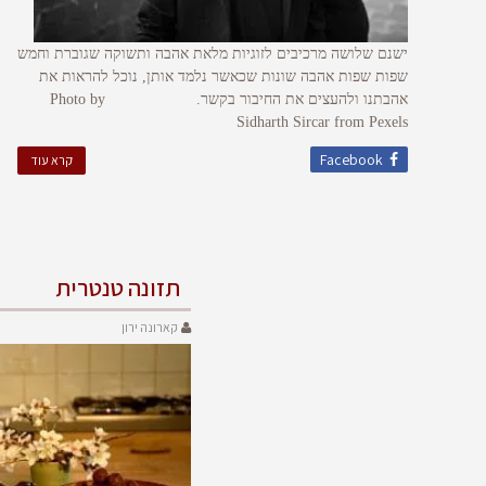
ישנם שלושה מרכיבים לזוגיות מלאת אהבה ותשוקה שגוברת וחמש
שפות שפות אהבה שונות שכאשר נלמד אותן, נוכל להראות את
אהבתנו ולהעצים את החיבור בקשר. Photo by
Sidharth Sircar from Pexels
Facebook
קרא עוד
תזונה טנטרית
קארונה ירון