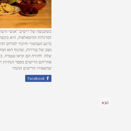
כשקבוצה של רישים "אנשי היער"
למרגלות ההימאלאיה, היא בקשה 
ברגע העכשווי וחיבור למרחב ההו
מצב של עוררות, שהגוף הוא המק
שלה. לחוויה הם קראו טנטרה. כד
אחריהם הרישים מספר הנחיות תזו
שהשאירו הרישים ההנחי
Facebook
הבא