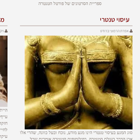
ספריית הסרטונים של פורטל הטנטרה
עיסוי טנטרי
מז
אפרת הרמוני ברודט
ויק
היית
עייף
חזקה
לחייך
סוג המגע בעיסוי טנטרי הינו מגע מודע, נוכח ובעל כוונה, שהרי אלו
עיקרי
אבן הדרך בעולם הטנטרה. בפילוסופית הטנטרה אומרים שכל