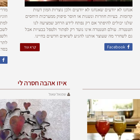
אנחנו לא יודעים שאנחנו לא יודעים ולכן נוצרות המון דעות
מדרי
קדומות. בעיות חוזרות ונשנות או חוסר סיפוק ממערכות היחסים
וזוג
שלנו יכולים להיפתר אם רק נפתח לידע הרחב שמציעה לנו
למתח
הטנטרה. עולם הטנטרה אינו נועד רק לפתור ולטפל בבעיות אבל
לשכל
גם לשחרר מה שעוצר אותנו להגיע לשיאים חדשים בחיינו.
ולשפ
לתרג
Facebook
קרא עוד
בסדנ
k
איזו אהבה חסרה לי
שמואל שאול