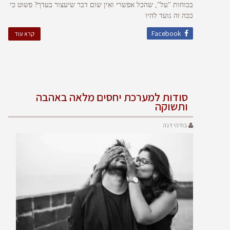
בכוחות "על", שהכל אפשרי ואין שום דבר שיעצור בעדך? פשוט כי
ככה זה נועד להיו
Facebook
קרא עוד
סודות למערכת יחסים מלאה באהבה
ותשוקה
בודהי דנה