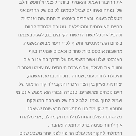
את החיבור העמוק והאמיתי ביותר לעצמי ולחופש והלב
שלי נפתח ואיתו גם שביל קסמים לליבם של אחרים.אני
מטפלת בעצמי ובאחרים באמצעות התחושות ואנרגיית
החיים העוצמתית והמופלאה .טנטרה מלמדת לחוות
ולהכיל את כל קשת הרגשות הקיימים בנו, לגעת בעצמנו
בערום רגשי אינטימי וחשוף לכדי ריפוי מבושה,אשמה,
מחשבות אובססיביות פחדים וכאבים שנאגרו בגוף
האנרגטי שלנו אשר משפיעים על הדרך בה אנו רואים
וחווים את העולם, על מערכת היחסים עם עצמנו ואחרים
והיכולת לחוות עונג, שמחה , נוכחות ברגע, הגשמה,
יצירתיות ואיזון בין הצד הזכרי והנקבי לריקוד הרמוני של
חיים נוכחים ומאושרים. טנטרה עבורי הוא מפגש אינטימי
ועמוק לתוך עצמנו ללב ליבה של האהבה המזוקקת
והטבעית שקיימת בנו מהנשימה הראשונה ששאפנו
כשהגחנו לעולם והתחלנו להתרחק מהלב , אני מלמדת
איך לחזור פנימה ברכות חמלה ואהבה .
התחלתי לחקור את עולם הריפוי לפני יותר משבע שנים