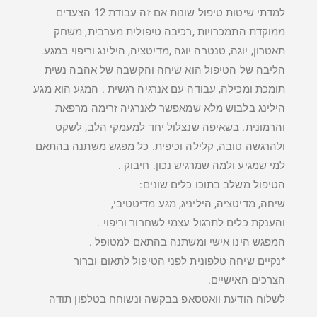
למדתי שיטות טיפול שונות אם זה עבודת 12 הצעדים
ממוקדת התמכרויות ,רכיבה טיפולית מערבית, משחק
תאטרון, יוגה, טנטרה יוגה ,מדיטציה, הילינג וריפוי במגע.
הליבה של הטיפול הוא שיחה והקשבה של אהבה נשית
תומכת ומכילה, עבודה עם אנרגיה רגשית . המגע הוא מגע
הילינג בלבוש מלא שמאפשר לאנרגיה זרימה מרפאת
והרמונית. בשאיפה שנצלול יחד למעמקי הלב, לשקט
ולהרגשה טובה, קלילה וכיפית. כל מפגש משתנה בהתאם
למי שמגיע ולמה שמרגיש נכון. חיבוק .
הטיפול משלב בתוכו כלים שונים:
שיחה, מדיטציה, היליניג, מגע מדיטטיבי,
והענקת כלים לתרגול עצמי לשחרור וריפוי .
המפגש הינו אישי ומשתנה בהתאם למטופל .
*נקיים שיחה טלפונית לפני הטיפול לתאום וברור
הצרכים האישיים.
לשלוח הודעת וואטסאפ בבקשה ונשוחח בטלפון תודה