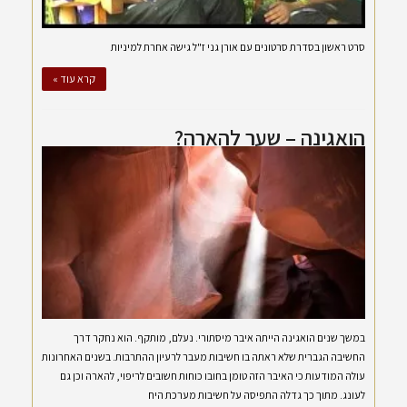
סרט ראשון בסדרת סרטונים עם אורן גני ז"ל גישה אחרת למיניות
קרא עוד »
הואגינה – שער להארה?
במשך שנים הואגינה הייתה איבר מיסתורי. נעלם, מותקף. הוא נחקר דרך
החשיבה הגברית שלא ראתה בו חשיבות מעבר לרעיון ההתרבות. בשנים האחרונות
עולה המודעות כי האיבר הזה טומן בחובו כוחות חשובים לריפוי, להארה וכן גם
לעונג. מתוך כך גדלה התפיסה על חשיבות מערכת היח