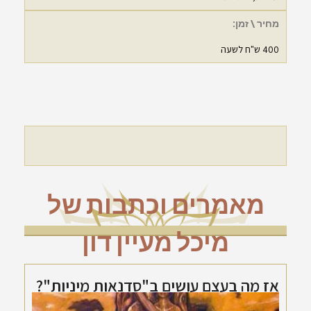
מחיר \ זמן:
400 ש"ח לשעה
מאמרים וכתבות של
מיכל מעיין דון
אז מה בעצם עושים ב"סדנאות מיניות"?