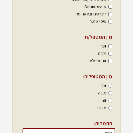
מפגש OnLine
ריברסינג וביו אנרגיה
עיסוי טנטרי
מין המטפל/ת:
זכר
נקבה
זוג מטפלים
מין המטופלים:
זכר
נקבה
זוג
מעורב
התמחות: