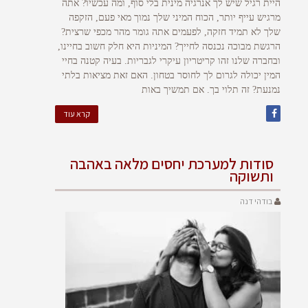
היית רגיל שיש לך אנרגיה מינית בלי סוף, ומה עכשיו? אתה
מרגיש עייף יותר, הכוח המיני שלך נמוך מאי פעם, הזקפה
שלך לא תמיד חזקה, לפעמים אתה גומר מהר מכפי שרצית?
הרגשת מבוכה נכנסה לחייך? המיניות היא חלק חשוב בחיינו,
ובחברה שלנו זהו קריטריון עיקרי לגבריות. בעיה קטנה בחיי
המין יכולה לגרום לך לחוסר בטחון. האם זאת מציאות בלתי
נמנעת? זה תלוי בך. אם תמשיך באות
קרא עוד
סודות למערכת יחסים מלאה באהבה
ותשוקה
בודהי דנה