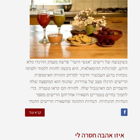
כשקבוצה של רישים "אנשי היער" פרשה מעמק ההינדו מלא
הידע, למרגלות ההימאלאיה, היא בקשה לחוות ללמוד ולפתח
נוכחות ברגע העכשווי וחיבור למרחב ההוויה האינסופית.
הרישים תרגלו מצב של עוררות, שהגוף הוא המקפצה שלה
והשמיים הם האינגבול שלה. לחוויה הם קראו טנטרה. כדי
לתמוך בחיים טנטריים השאירו אחריהם הרישים מספר
הנחיות תזונתיות. הנחיות התזונה שהשאירו הרישים ההנחי
קרא עוד
איזו אהבה חסרה לי