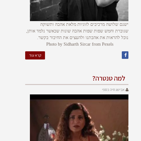
ישנם שלושה מרכיבים לזוגיות מלאת אהבה ותשוקה
שגוברת וחמש שפות שפות אהבה שונות שכאשר נלמד אותן,
נוכל להראות את אהבתנו ולהעצים את החיבור בקשר.
Photo by Sidharth Sircar from Pexels
קרא עוד
למה טנטרה?
אבישג חיה כספי