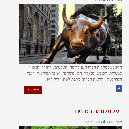
היאנג מסמל את הכוח הנע קדימה, האקטיבי, החודר, המכוון
למטרות, הכובש, ממוקד, הלא משתנה, יש בו תמיד את ידיעה
המוחלטת , וודאות הבלתי ניתנת לשינוי ורק הוא
קרא עוד
על מלחמת המינים
רפיק ידידיה
מאמר מאת: