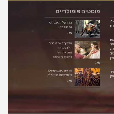
פוסטים פופולריים
את
כוחו של היאנג היא
דם
גם חולשתו
1
או
מדריך קצר לגברים
ר
– לבטא את
בה
הזכריות שלך
וב
במלוא עוצמתה
ין
1
אז מה בעצם עושים
יר
ב"סדנאות מיניות"?
יק
1