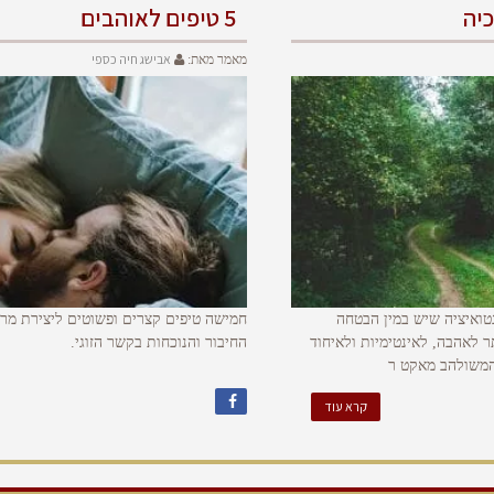
יה
5 טיפים לאוהבים
אבישג חיה כספי
מאמר מאת:
טואיציה שיש במין הבטחה
חמישה טיפים קצרים ופשוטים ליצירת מרח
ר לאהבה, לאינטימיות ולאיחוד
החיבור והנוכחות בקשר הזוגי.
המשולהב מאקט ר
קרא עוד