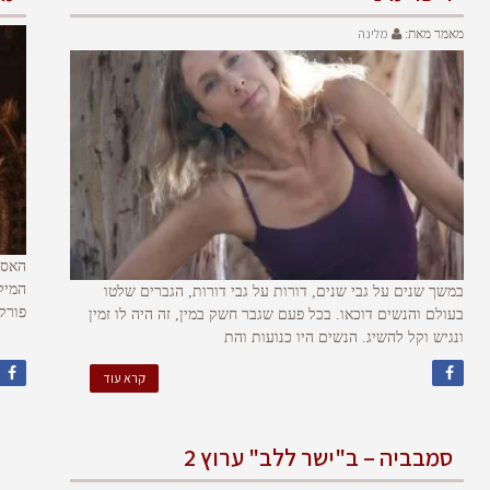
מלינה
מאמר מאת:
האסו
המיל
במשך שנים על גבי שנים, דורות על גבי דורות, הגברים שלטו
פורק
בעולם והנשים דוכאו. בכל פעם שגבר חשק במין, זה היה לו זמין
ונגיש וקל להשיג. הנשים היו כנועות והת
קרא עוד
סמבביה – ב"ישר ללב" ערוץ 2