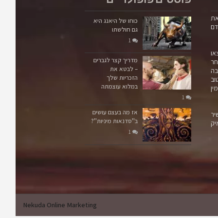
פוסטים פופולריים
את
כוחו של היאנג היא
דם
גם חולשתו
1
או
מדריך קצר לגברים
ר
– לבטא את
בה
הזכריות שלך
וב
במלוא עוצמתה
ין
1
אז מה בעצם עושים
יר
ב"סדנאות מיניות"?
יק
1
Nekuda Online Marketing