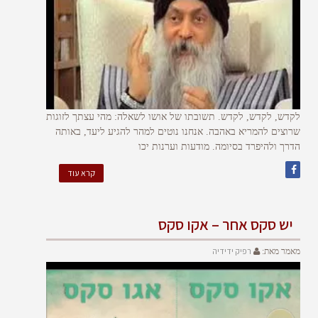
לקדש, לקדש, לקדש. תשובתו של אושו לשאלה: מהי עצתך לזוגות
שרוצים להמריא באהבה. אנחנו נוטים למהר להגיע ליעד, באותה
הדרך ולהיפרד בסיומה. מודעות וערנות יכו
קרא עוד
יש סקס אחר – אקו סקס
רפיק ידידיה
מאמר מאת: