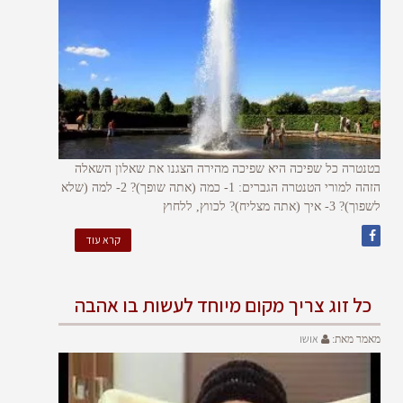
בטנטרה כל שפיכה היא שפיכה מהירה הצגנו את שאלון השאלה
הזהה למורי הטנטרה הגברים: 1- כמה (אתה שופך)? 2- למה (שלא
לשפוך)? 3- איך (אתה מצליח)? לכווץ, ללחוץ
קרא עוד
כל זוג צריך מקום מיוחד לעשות בו אהבה
אושו
מאמר מאת: