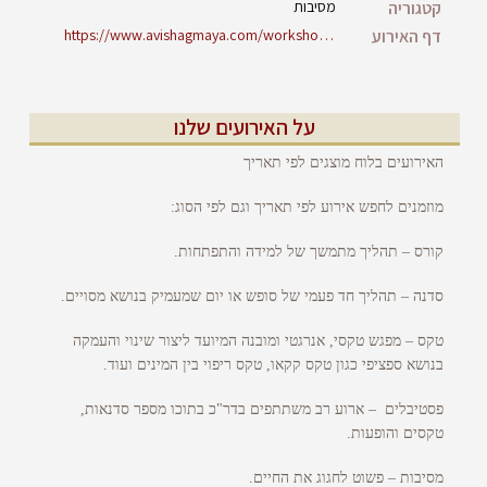
קטגוריה
מסיבות
דף האירוע
https://www.avishagmaya.com/workshops/soft2/
על האירועים שלנו
האירועים בלוח מוצגים לפי תאריך
מוזמנים לחפש אירוע לפי תאריך וגם לפי הסוג:
קורס – תהליך מתמשך של למידה והתפתחות.
סדנה – תהליך חד פעמי של סופש או יום שמעמיק בנושא מסויים.
טקס – מפגש טקסי, אנרגטי ומובנה המיועד ליצור שינוי והעמקה
בנושא ספציפי כגון טקס קקאו, טקס ריפוי בין המינים ועוד.
פסטיבלים – ארוע רב משתתפים בדר"כ בתוכו מספר סדנאות,
טקסים והופעות.
מסיבות – פשוט לחגוג את החיים.