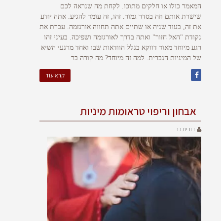
המאמר כולו או חלקים מתוכו. לקחת מה שנראה לכם
שישרת אותם וזה בסדר גמור. זהו, זה עומד להגיע. אתה יודע
את זה, בעוד שניה או שתיים אתה תחווה אורגזמה. עברת את
נקודת "האל חזור" ואתה בדרך לאורגזמה ושפיכה. בעיני זהו
רגע מיוחד מאוד דווקא בגלל הוודאות שבו ואחד מרגעי השיא
של המיניות הגברית. למה זה מיוחד? מה קורה בר
קרא עוד
אבחון וריפוי טראומות מיניות
דורית בר