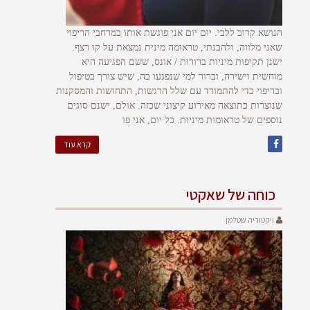
הנושא קרוב ללבי. יום יום אני פוגשת אותו במרחבי הריפוי
שאני מלווה, ולהבנתי, טראומה מינית נמצאת על קו רצף.
ישנן תקיפות מיניות ברורות / אונס, ששם הפגיעה היא
מוחשית וישירה, וברור למי שנפגעו בה, שיש צורך בטיפול
ובריפוי כדי להתמודד עם שלל הרגשות, התחושות והמסקנות
שנוצרות כתוצאה מאירוע קיצוני שכזה. אולם, ישנם סוגים
נוספים של טראומות מיניות. כל יום, אני פו
קרא עוד
כוחה של שאקטי
ויקטוריה שטלמן