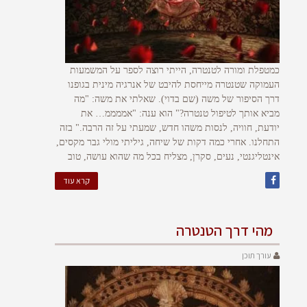
כמטפלת ומורה לטנטרה, הייתי רוצה לספר על המשמעות
העמוקה שטנטרה מייחסת להיבט של אנרגיה מינית בגופנו
דרך הסיפור של משה (שם בדוי). שאלתי את משה: "מה
מביא אותך לטיפול טנטרה?" הוא ענה: "אממממ… את
יודעת, חוויה, לנסות משהו חדש, שמעתי על זה הרבה." בזה
התחלנו. אחרי כמה דקות של שיחה, גיליתי מולי גבר מקסים,
אינטליגנטי, נעים, סקרן, מצליח בכל מה שהוא עושה, טוב
קרא עוד
מהי דרך הטנטרה
עורך תוכן