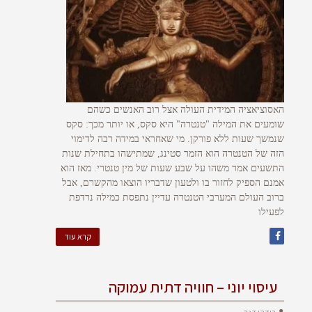
האסוציאציה המידית העולה אצל רוב האנשים כשהם
שומעים את המילה "טנטרה" היא סקס, או יותר מכך: סקס
שנמשך שעות ללא פורקן. מי שאחראי במידה רבה לדימוי
הזה של הטנטרה הוא הזמר סטינג, שמתישהו בתחילת שנות
התשעים אמר משהו על שבע שעות של מין טנטרי. מאז הוא
אמנם הספיק לחזור בו ולטעון שדבריו הוצאו מהקשרם, אבל
ברוב העולם המערבי הטנטרה עדיין נתפסת כמילה נרדפת
לפעילו
קרא עוד
עיסוי יוני – חוויה דתית עמוקה