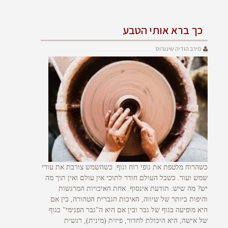
כך ברא אותי הטבע
מירב הודיה שינגרוס
כשהרוח מלטפת את גופי רוח וגוף. כשהשמש צורבת את עורי
שמש ועור. כשכל העולם חודר לתוכי אין עולם ואין תוך מה
יש? מה שיש: תודעת אינסוף. אחת האיכויות המרגשות
והיפות ביותר של שיווה, האיכות הגברית הטהורה, בין אם
היא מופיעה בגוף של גבר ובין אם היא ה"גבר הפנימי" בגוף
של אישה, היא היכולת לחדור, פיזית (מינית), רגשית