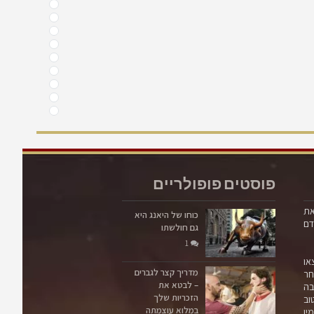
פוסטים פופולריים
את
כוחו של היאנג היא
דם
גם חולשתו
1
או
מדריך קצר לגברים
ר
– לבטא את
בה
הזכריות שלך
וב
במלוא עוצמתה
ין