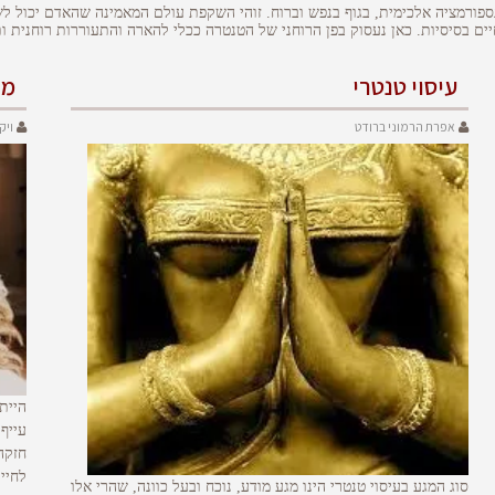
ורמציה אלכימית, בגוף בנפש וברוח. זוהי השקפת עולם המאמינה שהאדם יכול לשד
יים בסיסיות. כאן נעסוק בפן הרוחני של הטנטרה ככלי להארה והתעוררות רוחנית ו
עיסוי טנטרי
מז
אפרת הרמוני ברודט
ויק
היית
עייף
חזקה
לחייך
סוג המגע בעיסוי טנטרי הינו מגע מודע, נוכח ובעל כוונה, שהרי אלו