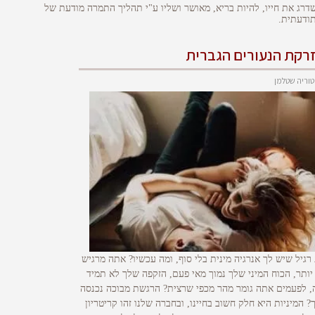
רג את חייו, להיות בריא, מאושר ושליו ע"י תהליך התמרה מודעת של
תודעתית.
רקת הנעורים הגברית
טוריה שטלמן
 רגיל שיש לך אנרגיה מינית בלי סוף, ומה עכשיו? אתה מרגיש
 יותר, הכוח המיני שלך נמוך מאי פעם, הזקפה שלך לא תמיד
, לפעמים אתה גומר מהר מכפי שרצית? הרגשת מבוכה נכנסה
? המיניות היא חלק חשוב בחיינו, ובחברה שלנו זהו קריטריון