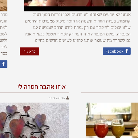
אנחנו לא יודעים שאנחנו לא יודעים ולכן נוצרות המון דעות
מדרי
קדומות. בעיות חוזרות ונשנות או חוסר סיפוק ממערכות היחסים
וזוג
שלנו יכולים להיפתר אם רק נפתח לידע הרחב שמציעה לנו
למתח
הטנטרה. עולם הטנטרה אינו נועד רק לפתור ולטפל בבעיות אבל
לשכל
גם לשחרר מה שעוצר אותנו להגיע לשיאים חדשים בחיינו.
ולשפ
לתרג
Facebook
קרא עוד
בסדנ
k
איזו אהבה חסרה לי
שמואל שאול