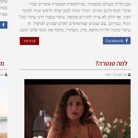
עיקרי
אבן הדרך בעולם הטנטרה. בפילוסופית הטנטרה אומרים שכל
בטחו
איברי הגוף הינם שווים. הברך שווה לבטן שווה לראש שווה לאיבר
באות
המין. אף חלק לא צריך להרגיש מקופח. עיסוי טנטרי הינו עיסוי בכל
הגוף, בעירום, עם שמנים שמתאימים לאדם שמגיע לטיפול. זה
k
עיסוי שיכול להיות מרפא, מזין, משחרר, מלמד את הגוף שלנו תובנו
Facebook
קרא עוד
למה טנטרה?
מד
אבישג חיה כספי
avi