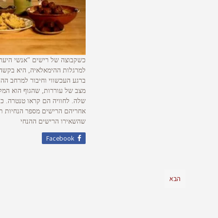
כשקבוצה של רישים "אנשי היער"
למרגלות ההימאלאיה, היא בקשה 
ברגע העכשווי וחיבור למרחב ההו
מצב של עוררות, שהגוף הוא המק
שלה. לחוויה הם קראו טנטרה. כד
אחריהם הרישים מספר הנחיות תזו
שהשאירו הרישים ההנחי
Facebook
הבא