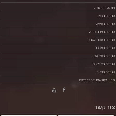
פורטל הטנטרה
טנטרה בצפון
טנטרה בחיפה
טנטרה בפרדס חנה
טנטרה באזור השרון
טנטרה במרכז
טנטרה בתל אביב
נשים רבות שטיפלתי בהן חשבו שזה לא נורמלי ואפילו מביך
טנטרה בירושלים
להכניס ביצים סיניות לתוך הוואגינה שלהן וגילו, תוך כדי
התהליך איתי, שמה שחשוב זה הבריאות שלהן והיכולת
טנטרה בדרום
לקחת אחריות מלאה על חיזוק שרירי ריצפת האגן ושיפור
תקנון לגולשים ולמפרסמים
איכות החיים שלהן.
קרא עוד
צור קשר
אהובי אינו קיים