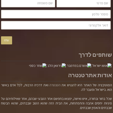
סמדר מילר
שותפים לדרך
אני, סמדר, איני קימת. אז מי אני? מה בתוכי קיים בודאות?
אני אור טהור, אני האלוהות, אני האחדות. החוויה היא של
שיטפון אינסופי של אור ואהבה. ואהובי? מכיוון שאהובי הוא
אודות אתר טנטרה
אחד הדברים הכי "מוצקים", אחת מאשליות-הקיום הכי
עיקשות, לשחרר את עובדת היותו – זה לשחרר את עובדת
המוטיבציה של האתר היא להנגיש את
הטנטרה
ואת דרכיה הרבות, לכל אדם באשר
היותי. זה השירות הכי גבוה שאנחנו כאהובים היינו עושים זה
הוא. בישראל ומעבר לה.
לזו (בהנחה שהיינו קיימים…)
שכל בחור ובחורה, איש ואישה, ימצאו בחפשם אחר הטבעי שבהם, אחר שאילותיהם על
קרא עוד
מיניות יחסים אהבה והתפתחות, את הבית הזה שהוא הטוב שבבתים, שהוא הבטוח
שבבתים והאמין שבבתים.