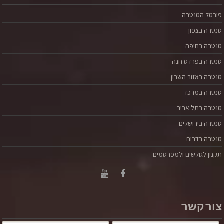
פורטל הטנטרה
טנטרה בצפון
טנטרה בחיפה
טנטרה בפרדס חנה
טנטרה באזור השרון
טנטרה במרכז
טנטרה בתל אביב
טנטרה זו דרך לחוות את הכוח המתחדש והמפרה שבתוכך.
טנטרה בירושלים
מיניות שלמה, היא תנועה בתוכך שיוצרת עונג מתמשך
ועצמה. מיניות היא הכוח המפרה שבתוכך. את/ה זוכר/ת?
טנטרה בדרום
שכשפשוט היית בחוויית העונג, כשכל הגוף שלך נכח בחוויה
תקנון לגולשים ולמפרסמים
ורטט בעוצמות, שמעולם לא חווית בדרך אחרת? באותו רגע
וגם ביום שאחרי, הרגשת מלא בכוחות "על", שהכל אפשרי
ואין שום דבר שיעצור בעדך? פשוט כי ככה זה נועד להיו
קרא עוד
צור קשר