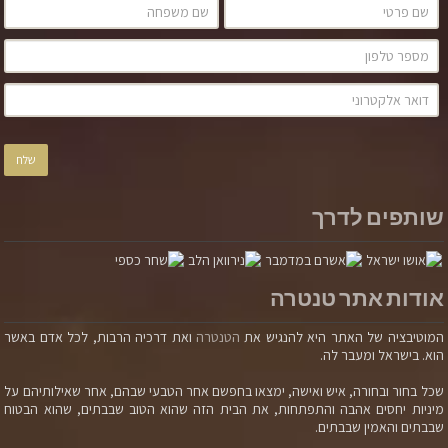
עיסוי טנטרי
אפרת הרמוני ברודט
שותפים לדרך
אודות אתר טנטרה
המוטיבציה של האתר היא להנגיש את
הטנטרה
ואת דרכיה הרבות, לכל אדם באשר
סוג המגע בעיסוי טנטרי הינו מגע מודע, נוכח ובעל כוונה,
הוא. בישראל ומעבר לה.
שהרי אלו אבן הדרך בעולם הטנטרה. בפילוסופית הטנטרה
שכל בחור ובחורה, איש ואישה, ימצאו בחפשם אחר הטבעי שבהם, אחר שאילותיהם על
אומרים שכל איברי הגוף הינם שווים. הברך שווה לבטן שווה
מיניות יחסים אהבה והתפתחות, את הבית הזה שהוא הטוב שבבתים, שהוא הבטוח
לראש שווה לאיבר המין. אף חלק לא צריך להרגיש מקופח.
שבבתים והאמין שבבתים.
עיסוי טנטרי הינו עיסוי בכל הגוף, בעירום, עם שמנים