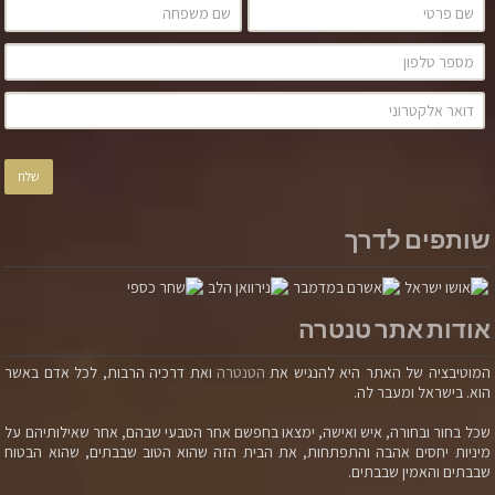
עיסוי טנטרי
אפרת הרמוני ברודט
שותפים לדרך
אודות אתר טנטרה
המוטיבציה של האתר היא להנגיש את
הטנטרה
ואת דרכיה הרבות, לכל אדם באשר
סוג המגע בעיסוי טנטרי הינו מגע מודע, נוכח ובעל כוונה,
הוא. בישראל ומעבר לה.
שהרי אלו אבן הדרך בעולם הטנטרה. בפילוסופית הטנטרה
שכל בחור ובחורה, איש ואישה, ימצאו בחפשם אחר הטבעי שבהם, אחר שאילותיהם על
אומרים שכל איברי הגוף הינם שווים. הברך שווה לבטן שווה
מיניות יחסים אהבה והתפתחות, את הבית הזה שהוא הטוב שבבתים, שהוא הבטוח
לראש שווה לאיבר המין. אף חלק לא צריך להרגיש מקופח.
שבבתים והאמין שבבתים.
עיסוי טנטרי הינו עיסוי בכל הגוף, בעירום, עם שמנים