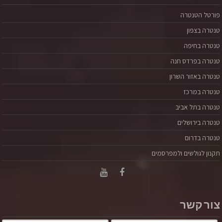
פורטל הטנטרה
טנטרה בצפון
טנטרה בחיפה
טנטרה בפרדס חנה
טנטרה באזור השרון
טנטרה במרכז
טנטרה בתל אביב
טנטרה זו דרך לחוות את הכוח המתחדש והמפרה שבתוכך.
טנטרה בירושלים
מיניות שלמה, היא תנועה בתוכך שיוצרת עונג מתמשך
ועצמה. מיניות היא הכוח המפרה שבתוכך. את/ה זוכר/ת?
טנטרה בדרום
שכשפשוט היית בחוויית העונג, כשכל הגוף שלך נכח בחוויה
תקנון לגולשים ולמפרסמים
ורטט בעוצמות, שמעולם לא חווית בדרך אחרת? באותו רגע
וגם ביום שאחרי, הרגשת מלא בכוחות "על", שהכל אפשרי
ואין שום דבר שיעצור בעדך? פשוט כי ככה זה נועד להיו
קרא עוד
צור קשר