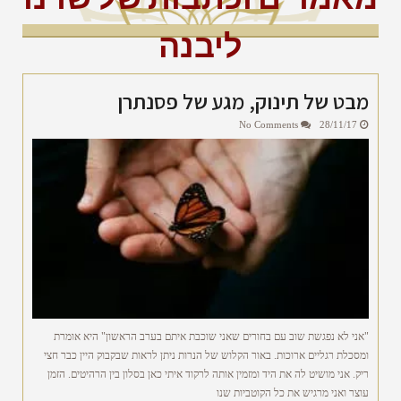
מאמרים וכתבות של שרנו
ליבנה
מבט של תינוק, מגע של פסנתרן
No Comments
28/11/17
"אני לא נפגשת שוב עם בחורים שאני שוכבת איתם בערב הראשון" היא אומרת
ומסכלת רגליים ארוכות. באור הקלוש של הנרות ניתן לראות שבקבוק היין כבר חצי
ריק. אני מושיט לה את היד ומזמין אותה לרקוד איתי כאן בסלון בין הרהיטים. הזמן
עוצר ואני מרגיש את כל הקוטביות שנו