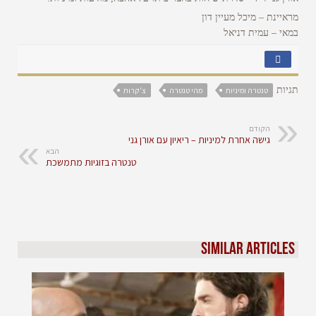
מראיינת – מיכל מעיין דון
במאי – עמית דניאל
תגיות
טנטרה ומיניות
מהי טנטרה
צ'קרות
הקודם
גישה אחרת למיניות – ריאיון עם אורן גני
הבא
טנטרה בזוגיות מתמשכת
Similar Articles