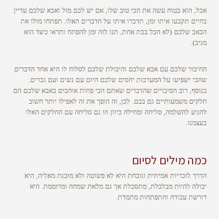
אבל, הוא בטוח עשה את הכי טוב שלו, אם יש לכם מזל ואבא שלכם עדיין
בחיים תקבעו איתו זמן, תדברו איתו על הדברים האלו. תפתחו מולו את
הכאב שלכם (לא הכל בבת אחת, תנו לזה זמן להפתח ותראו כיצד הוא
מגיב).
החיבור שלכם עם אבא שלכם והיכולת שלכם לסלוח לו היא אחד הדברים
שהכי ישפיעו על המערכות יחסים שלכם היום עם נשים ועם גברים.
בנוסף, רוב הסיכויים שהדברים שאתם הכי פחות אוהבים באבא שלכם הם
חלקים משמעותיים גם בכם. לכן, זה הופך את זה לאפילו יותר חשוב
להגיע להשלמה, סליחה ומחילה כיוון וזו גם סליחה עם החלקים האלו
בעצמנו.
כמה מילים לסיום
הדרך לזכריות אמיתית ונוכחת היא לא פשוטה ולא מובנת מאליה, היא
יכולה להיות מבלבלת, מתסכלת אך גם מלאת שמחה ומרוממת. היא
דורשת עבודה והתפתחות מתמדת.