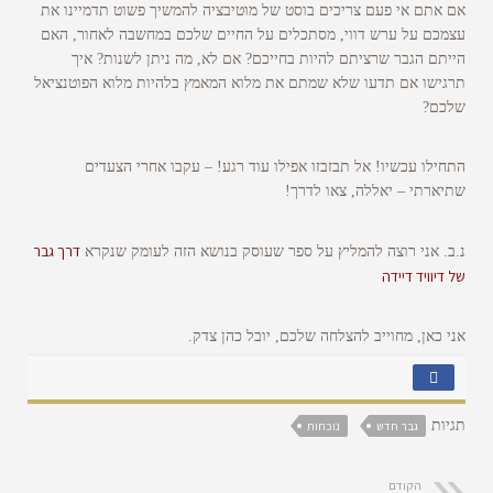
אם אתם אי פעם צריכים בוסט של מוטיבציה להמשיך פשוט תדמיינו את
עצמכם על ערש דווי, מסתכלים על החיים שלכם במחשבה לאחור, האם
הייתם הגבר שרציתם להיות בחייכם? אם לא, מה ניתן לשנות? איך
תרגישו אם תדעו שלא שמתם את מלוא המאמץ בלהיות מלוא הפוטנציאל
שלכם?
התחילו עכשיו! אל תבזבזו אפילו עוד רגע! – עקבו אחרי הצעדים
שתיארתי – יאללה, צאו לדרך!
דרך גבר
נ.ב. אני רוצה להמליץ על ספר שעוסק בנושא הזה לעומק שנקרא
של דיוויד דיידה
אני כאן, מחוייב להצלחה שלכם, יובל כהן צדק.
תגיות
גבר חדש
נוכחות
הקודם