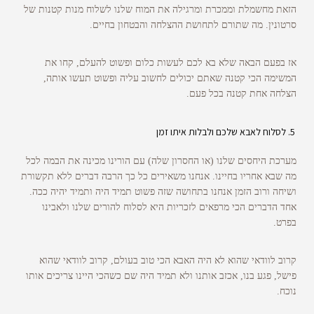
הזאת מחשמלת וממכרת ומרגילה את המוח שלנו לשלוח מנות קטנות של
סרטונין. מה שתורם לתחושת ההצלחה והבטחון בחיים.
אז בפעם הבאה שלא בא לכם לעשות כלום ופשוט להעלם, קחו את
המשימה הכי קטנה שאתם יכולים לחשוב עליה ופשוט תעשו אותה,
הצלחה אחת קטנה בכל פעם.
לסלוח לאבא שלכם ולבלות איתו זמן
מערכת היחסים שלנו (או החסרון שלה) עם הורינו מכינה את הבמה לכל
מה שבא אחריו בחיינו. אנחנו משאירים כל כך הרבה דברים ללא תקשורת
ושיחה ורוב הזמן אנחנו בתחושה שזה פשוט תמיד היה ותמיד יהיה ככה.
אחד הדברים הכי מרפאים לזכריות היא לסלוח להורים שלנו ולאבינו
בפרט.
קרוב לוודאי שהוא לא היה האבא הכי טוב בעולם, קרוב לוודאי שהוא
פישל, פגע בנו, אכזב אותנו ולא תמיד היה שם כשהכי היינו צריכים אותו
נוכח.