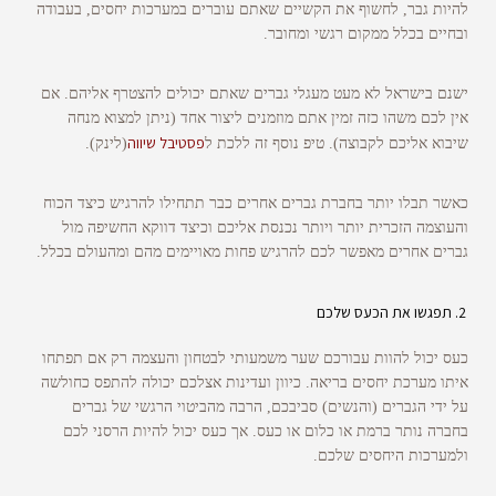
להיות גבר, לחשוף את הקשיים שאתם עוברים במערכות יחסים, בעבודה
ובחיים בכלל ממקום רגשי ומחובר.
ישנם בישראל לא מעט מעגלי גברים שאתם יכולים להצטרף אליהם. אם
אין לכם משהו כזה זמין אתם מוזמנים ליצור אחד (ניתן למצוא מנחה
פסטיבל שיווה
שיבוא אליכם לקבוצה). טיפ נוסף זה ללכת ל
(לינק).
כאשר תבלו יותר בחברת גברים אחרים כבר תתחילו להרגיש כיצד הכוח
והעוצמה הזכרית יותר ויותר נכנסת אליכם וכיצד דווקא החשיפה מול
גברים אחרים מאפשר לכם להרגיש פחות מאויימים מהם ומהעולם בכלל.
תפגשו את הכעס שלכם
כעס יכול להוות עבורכם שער משמעותי לבטחון והעצמה רק אם תפתחו
איתו מערכת יחסים בריאה. כיוון ועדינות אצלכם יכולה להתפס כחולשה
על ידי הגברים (והנשים) סביבכם, הרבה מהביטוי הרגשי של גברים
בחברה נותר ברמת או כלום או כעס. אך כעס יכול להיות הרסני לכם
ולמערכות היחסים שלכם.