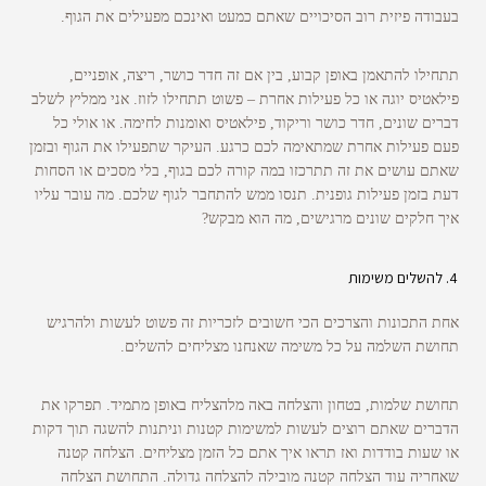
בעבודה פיזית רוב הסיכויים שאתם כמעט ואינכם מפעילים את הגוף.
תתחילו להתאמן באופן קבוע, בין אם זה חדר כושר, ריצה, אופניים,
פילאטיס יוגה או כל פעילות אחרת – פשוט תתחילו לזוז. אני ממליץ לשלב
דברים שונים, חדר כושר וריקוד, פילאטיס ואומנות לחימה. או אולי כל
פעם פעילות אחרת שמתאימה לכם כרגע. העיקר שתפעילו את הגוף ובזמן
שאתם עושים את זה תתרכזו במה קורה לכם בגוף, בלי מסכים או הסחות
דעת בזמן פעילות גופנית. תנסו ממש להתחבר לגוף שלכם. מה עובר עליו
איך חלקים שונים מרגישים, מה הוא מבקש?
להשלים משימות
אחת התכונות והצרכים הכי חשובים לזכריות זה פשוט לעשות ולהרגיש
תחושת השלמה על כל משימה שאנחנו מצליחים להשלים.
תחושת שלמות, בטחון והצלחה באה מלהצליח באופן מתמיד. תפרקו את
הדברים שאתם רוצים לעשות למשימות קטנות וניתנות להשגה תוך דקות
או שעות בודדות ואז תראו איך אתם כל הזמן מצליחים. הצלחה קטנה
שאחריה עוד הצלחה קטנה מובילה להצלחה גדולה. התחושת הצלחה