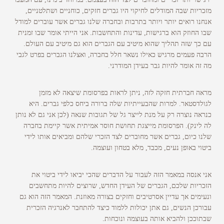
מזכריות שבה המודלים לחיקוי היו גברים חזקים, כוחניים ושתלטניים,
אנחנו רואים יותר ויותר בתרבות ובחברה שלנו גברים אשר עוברים למודל
שבו החוזק הוא ברגישות, עדינות והתחשבות. אני הייתי אומר שבו זמנית
עם כך שזה תהליך שהוא מיטיב עם הגברים הוא גם מיטיב עם העולם.
הרבה פעמים מרגיש כאילו נשאר חלל בחברה, ואצלנו הגברים בפרט לגבי
מה זה אומר להיות גבר בעידן המודרני.
מראה חברתית חזקה לזה, ניתן לראות בפרסומת שיצאה לא מזמן
לגולדסטאר. למרות שהבעייתיות שלה ברורה ביחס כלפי גברים. היא
כנראה נוצרה רק על מנת לייצר גל של תגובות שנאה (לכן אני גם לא נותן
לה לינק). הפרסומת מייצגת תחושת חוסר אמיתית אשר קיימת בחברה
שלנו כיום, גברים אשר מחוברים לצד הזכרי שלהם ומביאים אותו לידי
ביטוי באופן נעים, מכבד, מלא בטחון ועוצמה.
אני אנסה במאמר הזה לעבור על הדברים שהכי יביאו לידי ביטוי את
הזכריות שלכם, הגברים של העידן החדש, שרוצים להיות מתחשבים
ונעימים אך עדיין אסרטיבים וחזקים בצורה מאוזנת. המאמר הזה הוא גם
עבורכן הנשים, גם אתן יכולות ללמוד כיצד להתחבר לאנרגיה הזכרית
שבתוככן ולהביא אותה בעוצמה ונוכחות.