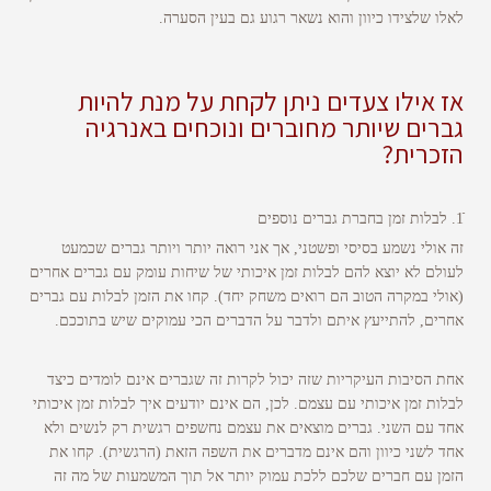
לאלו שלצידו כיוון והוא נשאר רגוע גם בעין הסערה.
אז אילו צעדים ניתן לקחת על מנת להיות
גברים שיותר מחוברים ונוכחים באנרגיה
הזכרית?
זה אולי נשמע בסיסי ופשטני, אך אני רואה יותר ויותר גברים שכמעט
לעולם לא יוצא להם לבלות זמן איכותי של שיחות עומק עם גברים אחרים
(אולי במקרה הטוב הם רואים משחק יחד). קחו את הזמן לבלות עם גברים
אחרים, להתייעץ איתם ולדבר על הדברים הכי עמוקים שיש בתוככם.
אחת הסיבות העיקריות שזה יכול לקרות זה שגברים אינם לומדים כיצד
לבלות זמן איכותי עם עצמם. לכן, הם אינם יודעים איך לבלות זמן איכותי
אחד עם השני. גברים מוצאים את עצמם נחשפים רגשית רק לנשים ולא
אחד לשני כיוון והם אינם מדברים את השפה הזאת (הרגשית). קחו את
הזמן עם חברים שלכם ללכת עמוק יותר אל תוך המשמעות של מה זה