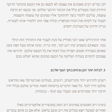
לכן גברים רבים מאמנים את עצמם לא לבטא גם את הכעס (הביטוי הרגשי
היחיד) ובכך מבטלים כלל את הביטוי הרגשי שלהם. אך בכעס יש הרבה
עוצמה, עליכם ללמוד כיצד להתחבר אליו ממקום של עוצמה והעצמה.
לעבוד על לקחת את הכוח המתפרץ ובלתי צפוי הזה ולהמיר אותו לעשייה,
בנייה וחיזוק של מערכות יחסים.
אחד התרגילים שאני הכי ממליץ על מנת לעבור את התהליך הזה הולך
ככה: כשאתם כועסים קחו רגע לבד, קחו כרית, שימו אותה מעל הפה בזמן
שאתם בעמידה ופשוט תצרחו בכל הכוח את כל הכעס שלכם. תרגישו את
עצמכם לוקחים בעלות ושליטה על הכעס במקום שהוא ישלוט בכם.
לבלות יותר זמן נוכחים בתוך הגוף שלכם
רוצים להרגיש יותר מקורקעים, רגועים, בטוחים ואנרגטיים? צאו מהראש
שלכם ורדו לגוף. כל שאר הדברים ברשימה הזאת ובחיים שלכם בכלל יהיו
הרבה יותר ממורכזים אם תעבדו עם הגוף – בנוכחות.
בימינו רוב האנשים עסוקים רוב הזמן במכשירים אלקטרוניים כאלו
ואחרים וכפועל יוצא מבלים את רוב זמנם בראש. אלא אם כן אתם עובדים