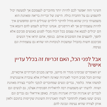
השינוי הזה יאפשר לכם להיות יותר מחוברים לעצמכם אך למעשה יכול
להשפיע גם על החברה כולה. הייצוג של זכריות בריאה ומאוזנת הוא
משמעותי כיוון שהוא מודל לחיקוי לילדים שגדלים היום ומחפשים איך
להיות עוצמתיים אך לא דורסניים. אנחנו יכולים לשמש להם דוגמא איך
הם יכולים לבטא את עצמם בכל הכוח מבלי לפגוע באנשים סביבם אלא
להפך, להעצים את הסובבים אותם. בנוסף, אתם תראו איך הנשים
סביבכם חשות בהבדל ונמשכות לנוכחות הזו שהיא גם עוצמתית וגם
נעימה.
אבל לפני הכל, האם זכריות זה בכלל עדיין
אישיו?
יש האומרים שבימינו מגדר זה מיושן, ומייצג מבנים חברתיים ארכאיים,
שהיום הכל סביב חיבור לאנרגיה שאינה דואלית אלא עוברת אינטגרציה
למשהו אחד. כלומר, גברים ונשים שמחוברים לנקבי ולזכרי בצורה מאוזנת
ושווה. לדעתי יש משמעות רבה לדואליות הפנימית אצלנו, גם לנשים וגם
לגברים יש אנרגיה זכרית ואנרגיה נקבית. באופן אידיאלי גם גברים וגם
נשים יעשו מאמץ להתחבר לשתי האנרגיות השונות שקיימות בתוכם ולאזן
אותן לצורה שהיא נעימה ונכונה להם.