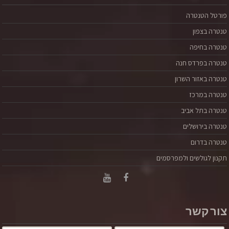
פורטל הטנטרה
טנטרה בצפון
טנטרה בחיפה
טנטרה בפרדס חנה
טנטרה באזור השרון
טנטרה במרכז
טנטרה בתל אביב
דיידה תמיד אחרי ריב גדול ודרמטי אני חוזר הביתה ואומר
טנטרה בירושלים
לרותי – "את המתנה שלי!" והיא מביטה בחשדנות בגבר
העולץ שרק לפני שעה (או יומים) יצא מהבית בטריקת דלת,
טנטרה בדרום
בוחנת אותי בעין עקומה. "ואני לא אומר זאת מחנופה!" אני
תקנון לגולשים ולמפרסמים
מכרכר סביבה, אני אומר את זה כתלמיד של דיוויד דיידה,
המורה שכתב את "דרך גבר" התנך שאני קורא בו ומפנים כל
פעם עוד קצת: "בת זוגך יודעת את חולשותיך
קרא עוד
צור קשר