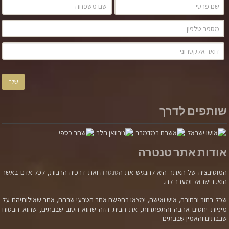
סגנונות תקשורת והתנהגות במצוקה
רגשית
אבישג חיה כספי
שותפים לדרך
אודות אתר טנטרה
מאמר זה מתייחס לכל המינים גם אם אני משתמשת בלשון
זכר אהבה זה רגש – זה לא מחויבות, זה לא אחריות – פשוט
המוטיבציה של האתר היא להנגיש את
הטנטרה
ואת דרכיה הרבות, לכל אדם באשר
רגש. וההיגיון של רגש הוא פשוט: כאב/אי-נוחות או עונג כאב/
הוא. בישראל ומעבר לה.
אי נוחות PAIN ——————– עונג PLEASURE
צרכים לא נענים—————————–צרכים נענים פחד
שכל בחור ובחורה, איש ואישה, ימצאו בחפשם אחר הטבעי שבהם, אחר שאילותיהם על
מיניות יחסים אהבה והתפתחות, את הבית הזה שהוא הטוב שבבתים, שהוא הבטוח
——————————————קבלה/ אהבה Distress –
שבבתים והאמין שבבתים.
מצוקה ———