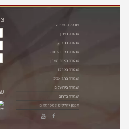
אושו: טנטרה, רוחניות ומין – מתוך הספר
osho
צו
פורטל הטנטרה
טנטרה בצפון
טנטרה בחיפה
טנטרה בפרדס חנה
טנטרה באזור השרון
טנטרה במרכז
טנטרה בתל אביב
טנטרה בירושלים
שו
"האחר הוא פשוט דלת. כאשר אתה עושה אהבה עם אישה, אתה
טנטרה בדרום
בעצם עושה אהבה עם הקיום עצמו." זיגמונד פרויד אומר באיזה
תקנון לגולשים ולמפרסמים
מקום שהאדם נולד ניירוטי. זו חצי אמת. האדם אינו נולד ניירוטי
אך הוא נולד לתוך אנושות ניירוטית, והחברה סביב הופכת את
כולם, במוקדם או במאוחר לניירוטים. האדם נולד טבעי, אמיתי,
נורמלי, אך ברגע שהרך הנולד נעשה חלק מהחברה, מתחילה