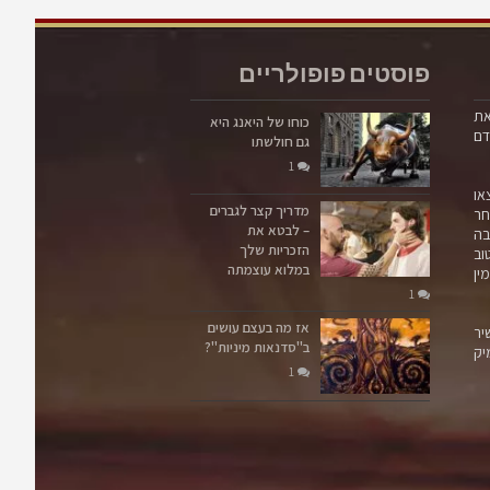
חו של היאנג היא גם חולשתו
 אריאלי
פוסטים פופולריים
את
כוחו של היאנג היא
דם
גם חולשתו
1
או
מדריך קצר לגברים
ר
– לבטא את
בה
הזכריות שלך
וב
במלוא עוצמתה
ין
1
אז מה בעצם עושים
יר
ג מסמל את הכוח הנע קדימה, האקטיבי, החודר, המכוון
ב"סדנאות מיניות"?
יק
ות, הכובש, ממוקד, הלא משתנה, יש בו תמיד את ידיעה
1
טת , וודאות הבלתי ניתנת לשינוי ורק הוא קיים. אין ביאנג
, אין בו אחרים, אין בו תזוזה הצידה, אין בו רכות או ויתור,
יקח מה שצריך ויפעיל כל כוח שצריך להשיג את מבוקשו, הוא
עצר משום סיבה ורק הוא קיים בדרך לכיבוש המטרה. הוא
 לפו