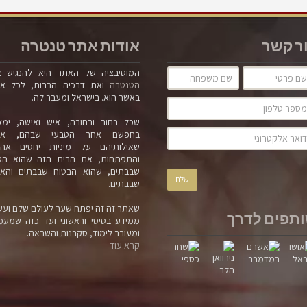
ריפוי הלינגאם
כו
פורטל הטנטרה
גיא
ר קשר
אודות אתר טנטרה
המוטיבציה של האתר היא להנגיש 
הטנטרה
ואת דרכיה הרבות, לכל א
באשר הוא. בישראל ומעבר לה.
שכל בחור ובחורה, איש ואישה, ימצ
בחפשם אחר הטבעי שבהם, אח
שאילותיהם על מיניות יחסים אה
והתפתחות, את הבית הזה שהוא הט
שבבתים, שהוא הבטוח שבבתים והאמ
שבבתים.
שאתר זה זה יפתח שער לעולם שלם ועש
כולנו נושאים כאב, ועל כולנו הוא משפיע, אף אחד מאיתנו לא
היאנ
תפים לדרך
ממידע בסיסי וראשוני ועד כזה שמעמ
חסין. נשים וגברים- כולם נמצאים במעגל הכאב. ג'יין לי משתפת
למטר
ומעורר לימוד, סקרנות והשראה.
על חיבור מעגל הכאב הפרטי שלה לכאב של האנושות כולה.
המוחל
קרא עוד
הקשבה
Facebook
קרא עוד
הוא 
לא נ
מוציא