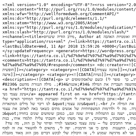
<?xml version="1.0" encoding="UTF-8"?><rss version="2.0"
xmlns:content="http://purl.org/rss/1.0/modules/content/"
xmlns:wfw="http://wellformedweb.org/CommentAPI/"
xmlns:dc="http://purl.org/dc/elements/1.1/"
xmlns:atom="http://www.w3.org/2005/Atom"
xmlns:sy="http://purl.org/rss/1.0/modules/syndication/"
xmlns:slash="http://purl.org/rss/1.0/modules/slash/"
><channel><title>מירב הודיה שינגרוס, Author at פורטל טנטרה ואומנויות האהבה - Tantra</title> <atom:link href="https://tantra.co.il/author/merav-hodaya/feed/" rel="self" type="application/rss+xml" /><link>https://tantra.co.il/author/merav-hodaya/</link> <description>כל מה שרצית לדעת על טנטרה כולל מטפלים, אירועים וסדנאות</description> <lastBuildDate>Wed, 11 Apr 2018 15:59:26 +0000</lastBuildDate> <language>he-IL</language> <sy:updatePeriod> hourly </sy:updatePeriod> <sy:updateFrequency> 1 </sy:updateFrequency> <generator>https://wordpress.org/?v=7.0.3</generator> <item><title>מחשבות על עינוג עצמי נשי</title><link>https://tantra.co.il/%d7%9e%d7%97%d7%a9%d7%91%d7%95%d7%aa-%d7%a2%d7%9c-%d7%a2%d7%99%d7%a0%d7%95%d7%92-%d7%a2%d7%a6%d7%9e%d7%99-%d7%a0%d7%a9%d7%99/</link> <comments>https://tantra.co.il/%d7%9e%d7%97%d7%a9%d7%91%d7%95%d7%aa-%d7%a2%d7%9c-%d7%a2%d7%99%d7%a0%d7%95%d7%92-%d7%a2%d7%a6%d7%9e%d7%99-%d7%a0%d7%a9%d7%99/#respond</comments> <dc:creator><![CDATA[מירב הודיה שינגרוס]]></dc:creator> <pubDate>Tue, 08 Aug 2017 15:29:13 +0000</pubDate> <category><![CDATA[שיחה חופשית]]></category> <category><![CDATA[אהבה עצמית]]></category> <category><![CDATA[אורגזמה]]></category> <category><![CDATA[אורגזמה נשית]]></category> <category><![CDATA[גוף אישה]]></category> <category><![CDATA[נשיות]]></category> <category><![CDATA[עינוג עצמי]]></category> <guid isPermaLink="false">https://tantra.co.il/?p=8240</guid><description><![CDATA[<p>ברשותכן, משתפת אתכן בנקודות שנראות לי חשובות ומעניינות מתוך המחקר האישי שלי: עלה בדעתי שכשם  שיש בסנסקריט כחמישים מילים לאהבה (לא ספרתי… כך  סופר לי) וכשם שלאסקימוסים יש מבחר מילים המתארות שלג, כך ראוי היה שיהיה לנו ריבוי של מילים המתארות &#34;עינוג עצמי&#34;. ובתור התחלה הייתי משליכה מהשפה העברית את המילה &#34;אוננות&#34;. מילה הנגזרת מהשם &#8230;</p><p>The post <a href="https://tantra.co.il/%d7%9e%d7%97%d7%a9%d7%91%d7%95%d7%aa-%d7%a2%d7%9c-%d7%a2%d7%99%d7%a0%d7%95%d7%92-%d7%a2%d7%a6%d7%9e%d7%99-%d7%a0%d7%a9%d7%99/">מחשבות על עינוג עצמי נשי</a> appeared first on <a href="https://tantra.co.il">פורטל טנטרה ואומנויות האהבה - Tantra</a>.</p> ]]></description> <content:encoded><![CDATA[<p>ברשותכן, משתפת אתכן בנקודות שנראות לי חשובות ומעניינות מתוך המחקר האישי שלי:<br /> עלה בדעתי שכשם  שיש בסנסקריט כחמישים מילים לאהבה (לא ספרתי… כך  סופר לי) וכשם שלאסקימוסים יש מבחר מילים המתארות שלג, כך ראוי היה שיהיה לנו ריבוי של מילים המתארות &quot;עינוג עצמי&quot;.<br /> ובתור התחלה הייתי משליכה מהשפה העברית את המילה &quot;אוננות&quot;. מילה הנגזרת מהשם המקראי  אונן, שהיה, להזכירנו, אחד מבניו של יהודה, זה שסירב לעבר את אשתו האלמנה של אחיו בהתאם למסורת היבום שהיתה נהוגה בזמנו, והשחית את זרעו ארצה. בקיצור, פיכסה של קונוטציה ובכל מיקרה. מה לי ולדרמות המשפחתיות של אנשים מתים כשאני באה לאהוב את עצמי?.<br /> יש כ&quot;כ הרבה סוגים שונים של התענגות עצמית, לפחות אצלנו , הנשים, ישנה גם התנהלות פיזית שונה וגם, כמובן שימושים שונים בחוויה.<br /> התענגות דגדגנית, נרתיקית, בנקודה הקדושה (נקודת ה- G ), עםבלי אבזרים, עם זרם מים, עינוג עצמי נשימתי, מחשבתי, מדיטטיבי, יש עוד משהו שלא חשבתי עליו? תלמדו אותי, בנות!<br /> עינוג  עצמי  למטרות &quot;תחזוקה שוטפת&quot;, לפורקן רגשות, כתחליף לכדור שינה, לפולחן של אהבה והוקרה עצמית, עינוג עצמי טקסי כאמצעי למשיכת שפע ובריאת מציאות, כאמצעי לריפוי עצמי ושליחת ריפוי לאחרים, עינוג עצמי כאמצעי למיזוג עם כוחות הטבע, עם האלוהות, אחד החביבים עלי – עינוג עצמי כאמצעי לגירוי ופיתוי של בן הזוג, מה עוד? אה, כמובן, התענגות  סתם כי אני חרמנית. יפה לי, מתאים לי להשאיר את זה לסוף..<br /> ובטח עוד, ועוד.<br /> הפסיכותרפיסטית אסתר פרל,  מחברת הספר &quot;אינטליגנציה ארוטית&quot; טוענת ש&quot;חינוך לארוטיקה הוא חינוך המקדם ערכים של הנאה בזכות עצמה – היכולת ליהנות באמת מהגוף שלנו קשורה להכרה בערך עצמנו. אם אני לא מרגישה שמגיע לי, אז היכולת שלי לבקש דברים מבן הזוג מאוד מוגבלת.&quot;<br /> היכולת שלנו להכיר בערכנו, לחוש עצמנו ראויות  ולהנות מגופנו קשורה קשר הדוק ליכולת שלנו לפתח מערכת יחסים אוהבת קודם כל עם עצמנו ועם גופנו וכמובן להכירו לעומק, לאפשר לגופנו להפתיע אותנו , לחדש לנו על עצמנו.<br /> עינוג עצמי הוא לא (רק) תחליף ליחסי מין , עינוג עצמי הוא קודם כל, כשמו כן הוא, חגיגה  של אהבה עצמית והעמקת הקשר המבורך בננו לבין גופנו, עינוג עצמי הוא מסע של חקירה, של גילוי, של שמחה שאינה תלויה בדבר חיצוני  וככזה הוא מבקש מאיתנו שנגש אליו בסקרנות, בפתיחות, ובנכונות אמיתית לנסות ולהתנסות.<br /> מחקרים סטטיסטים מדברים על עינוג עצמי כחוויה המשותפת למרבית הנשים (89%) ולמרבית הגברים (95%) , ובכל זאת אנחנו ממעטות  לשוחח על הנושא, ומשיחות ודיונים שהיו לי בנושא עם נשים אני קולטת שרבות מאיתנו עדין מתקשות למצוא את דרכן לאהבה עצמית גופנית.<br /> אז ברשותכן, משתפת אתכן בנקודות שנראות לי חשובות ומעניינות מתוך המחקר האישי שלי:</p><p>&nbsp;</p><h3>צרי לך מרחב מקודש</h3><p>טקסים טנטרים, ולמעשה טקסים בכלל, נועדו לקחת את המוכר, המובן מאליו, ולהפכו למרחב חדש, המאפשר לנו לגלות דברים חדשים עלינו ועל העולם.<br /> אחד השלבים החשובים והמהותיים בכל טקס הוא ההכנה לטקס, הכיני את המרחב, הזמן וכמובן את גופך, הדליקי נרות, מצאי את ההתכוננות המדויקת לטקס, שאי תפילה – &quot; לשם ייחוד  קודשא בריך הוא ושכינתיה הנני באה לקיים מצוות בוראתי באהבה להודות, להלל ולשבח את גופי.&quot; (לדוגמא) .<br /> עשי מקלחת או אמבטיה טובה, מרחי גופך בשמנים, את יוצאת לדייט עם עצמך, איזה כייף!<br /> צאי מהשגרה –  כמו בכל מערכת יחסים גם במערכת יחסים עם עצמנו השגרה היא אם כל חטאת.<br /> כולנו יצרנו לנו במהלך החיים דפוסים קבועים לעינוג עצמי, מעולה, זה הזמן לחקור מחוזות חדשים ולהתרחב. את אוהבת במקלחת – לכי למיטה, אוהבת ויורטור – תנסי מלפפון, אוהבת בדגדגן – היי, מה עם הנרתיק? רגילה להתענג לפני השינה? – נסי למצוא לך זמן במשך היום (כן, יודעת, זה מאתגר…) מצאי לך מקום שקט ומבודד בטבע, שחקי עם זה. יש עולם שלם שם לגלות..<br /> ותתנהגי יפה אל עצמך –  תתארי לעצמך שאהובך היה ניגש ישר לדגדגנך ומתחיל לשפשפו במטרה &quot;להגמיר&quot; אותך כמה שיותר מהר… הרי היית עורפת לו את הראש, ובצדק. עשי אהבה עם עצמך, עם כל כולך וכל גופך, לטפי את פניך, ידיך, שדייך, עטפי את גופך ואת היוני שלך באור ואהבה, לטפי עצמך עם בדי משי ונוצות, פה זה לא המרוץ אחרי האורגזמה, היא תבוא אם וכאשר, כן או לא, אהבי וסגדי לאלה שהינך.</p><h4>הזמיני את השיווה הפנימי שלך</h4><p>שחקי איתו, איך זה לענג אותו? שהוא יענג אותך? שחקי עם ארכיטיפים. איזו אֶלָה את היום? מי המענגת? מי המתענגת?<br /> מה שמביא אותי לנושא הפנטזיות –  אז מודה, זה לא כ&quot;כ הקטע שלי כך שאין לי הרבה מה לומר בנושא, ובכל זאת, ענין אחד – אני שומעת מנשים על הרבה בלבול, חשש ואשמה סביב הנושא הזה, אז בואו נבהיר דבר אחד אחת ולתמיד, פנטזיה זה לא שווה ערך למשאלה!! זה שאת מפנטזת על חמישה גברים שעירים שאונסים אותך זה ממש, אבל ממש לא אומר שהיית רוצה שזה אכן יקרה במציאות. להפך, המרחב המיני, האישי , זוגי וקבוצתי מאפשר לנו לחוות ולחקור את ה&quot;חיה&quot; שאנחנו בתוך מרחבים אוהבים ובטוחים. אני מוצאת שדווקא נתינת מקום לפנטזיות אלימות מאפשרות לנו &quot;לנקות&quot; אותם מהמרחבים של מערכות היחסים בנינו. אני יכולה לשחק אם הכמיהות הללו בלי לזמן לחיי אתגרים של יחסי קורבן מקרבן שיאפשרו לי לחקור זאת על  &quot;הבשר&quot;.<br /> עינוג עצמי כמדיטציה –  תומר פרסיקו כתב ב&quot;מאקו&quot; מאמר קצר ומקסים : &quot; יש באוננות משהו שמעמת אותנו עם עצמנו, שפותח לנו הזדמנות ללמוד על עצמנו ועל מה שמניע אותנו, ומאפשר לנו להתקרב לגוף שלנו. אנחנו לומדים שאנחנו יכולים להפיק הנאה מהתכנסות עצמית …אבל יותר מכל נראה לי שאפשר ללמוד מהאוננות על האיזון העדין שבינינו ובין העולם, על קו הגבול הדק שבין האני לאחר. הלופ המענג הזה מסגיר סודות רבים. כשאני מאונן, מיהו הפועל ומי הנפעל? מי מפיק הנאה, וממי? איך הנפש (בדמיון) משפיעה על הגוף, ואיך הגוף (בעונג) משפיע על הנפש? איפה ה&quot;אני&quot; נכנס בתוך המעגל המפותל הזה של היזון חוזר..&quot;  אכן, עינוג עצמי זו הזדמנות מופלאה לתרגול מדיטצית &quot;מי אני?&quot; האהובה והטובה.</p><h4>&quot;לא טוב היות האדם (רק) לבדו&quot;</h4><p>שתפי את אהובייך, עינוג עצמי ממש לא חייב להתרחש לבד ובחדרי חדרים, צרי לכם טקסים של עינוג עצמי משותף, התבוננו זו בזה, קדשו, ברכו ואהבו זו את זה תוך כדי עינוג עצמי.<br /> ואחרונה חביבה..<br /> בשביל מה יש חברות?.. – כן, יודעת, זה לא בשביל כל אחת.. (אווצ', לרגע  ראיתי את הנבוט בראש שהייתי מקבלת עם הייתי מציעה זאת לאחת מחברותי הטובות ביותר בעולם, היוגית הנזירית) אבל מדובר במרחב מקסים של &quot;אחוות אחיות&quot; המאפשר חקירה של אנרגיה מינית שלאו דווקא מתקשרת למשיכה מינית בעלת קוטביות ומאפשרת קירבה והשראה ולימוד משותף.<br /> יצא ארוך ולחלוטין לא ממצה.<br /> שורה תחתונה- הבה ונעוף על עצמנו, ואהבתי לעצמי כמוני..<br /> קישורים –</p><p><span style="font-weight: 400;">צילום:  CC BY 2.0 Aimanness Photography</span></p><p>The post <a href="https://tantra.co.il/%d7%9e%d7%97%d7%a9%d7%91%d7%95%d7%aa-%d7%a2%d7%9c-%d7%a2%d7%99%d7%a0%d7%95%d7%92-%d7%a2%d7%a6%d7%9e%d7%99-%d7%a0%d7%a9%d7%99/">מחשבות על עינוג עצמי נשי</a> appeared first on <a href="https://tantra.co.il">פורטל טנטרה ואומנויות האהבה - Tantra</a>.</p> ]]></content:encoded> <wfw:commentRss>https://tantra.co.il/%d7%9e%d7%97%d7%a9%d7%91%d7%95%d7%aa-%d7%a2%d7%9c-%d7%a2%d7%99%d7%a0%d7%95%d7%92-%d7%a2%d7%a6%d7%9e%d7%99-%d7%a0%d7%a9%d7%99/feed/</wfw:commentRss> <slash:comments>0</slash:comments> </item> <item><title>על שחרור זכרונות רגשיים מהנרתיק</title><link>https://tantra.co.il/%d7%a2%d7%9c-%d7%a9%d7%97%d7%a8%d7%95%d7%a8-%d7%96%d7%9b%d7%a8%d7%95%d7%a0%d7%95%d7%aa-%d7%a8%d7%92%d7%a9%d7%99%d7%99%d7%9d-%d7%9e%d7%94%d7%a0%d7%a8%d7%aa%d7%99%d7%a7/</link> <comments>https://tantra.co.il/%d7%a2%d7%9c-%d7%a9%d7%97%d7%a8%d7%95%d7%a8-%d7%96%d7%9b%d7%a8%d7%95%d7%a0%d7%95%d7%aa-%d7%a8%d7%92%d7%a9%d7%99%d7%99%d7%9d-%d7%9e%d7%94%d7%a0%d7%a8%d7%aa%d7%99%d7%a7/#respond</comments> <dc:creator><![CDATA[מירב הודיה שינגרוס]]></dc:creator> <pubDate>Tue, 23 May 2017 13:18:03 +0000</pubDate> <category><![CDATA[ללא קטגוריה]]></category> <category><![CDATA[הסרת שיריון]]></category> <category><![CDATA[עבודת צל]]></c