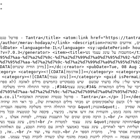
ategory> <guid isPermaLink="false">https://tantra.co.il/?p=8369</guid><description><![CDATA[<p>לפני מספר ימים ביקרתי חברה יקרה, אימא טרייה לתינוקת מקסימה. במהלך הביקור יצא לי לצפו